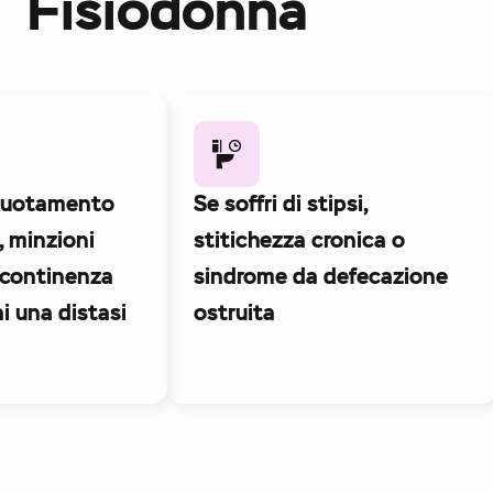
Fisiodonna
t
i
v
e
:
svuotamento
Se soffri di stipsi,
, minzioni
stitichezza cronica o
incontinenza
sindrome da defecazione
ai una distasi
ostruita