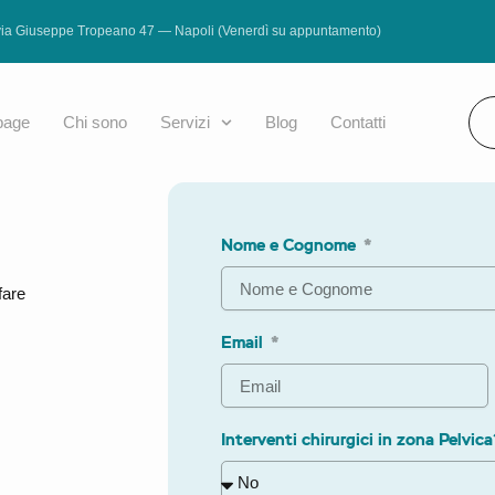
via Giuseppe Tropeano 47 — Napoli (Venerdì su appuntamento)
age
Chi sono
Servizi
Blog
Contatti
Nome e Cognome
fare
Email
Interventi chirurgici in zona Pelvic