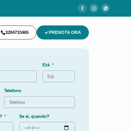
3284733465
PRENOTA ORA
Età
Telefono
a?
Se sì, quando?