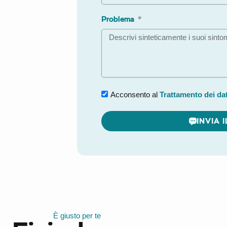
Problema
Acconsento al
Trattamento dei dat
INVIA 
A
l
t
e
r
n
È giusto per te
a