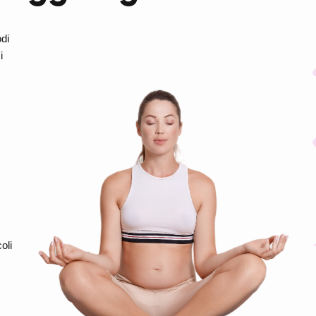
odi
i
oli