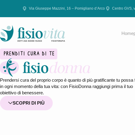
Vai
Via Giuseppe Mazzini, 16 – Pomigliano d’Arco
Centro GVS, 
al
contenuto
Homep
PRENDITI CURA DI TE
Prendersi cura del proprio corpo è quanto di più gratificante tu possa 
in ogni momento della tua vita: con FisioDonna raggiungi prima il tuo
obiettivo di benessere.
SCOPRI DI PIÙ