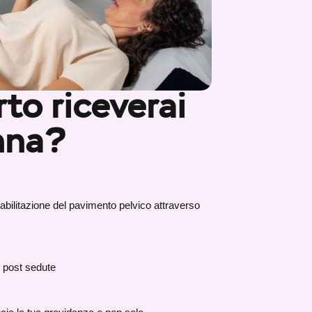
to riceverai
nna?
iabilitazione del pavimento pelvico attraverso
e post sedute