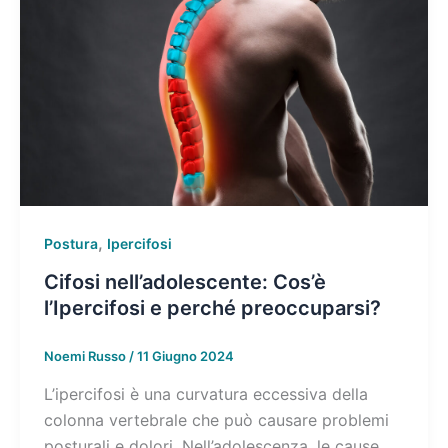
,
Postura
Ipercifosi
Cifosi nell’adolescente: Cos’è
l’Ipercifosi e perché preoccuparsi?
Noemi Russo
/
11 Giugno 2024
L’ipercifosi è una curvatura eccessiva della
colonna vertebrale che può causare problemi
posturali e dolori. Nell’adolescenza, le cause