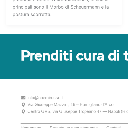
principali sono il Morbo di Scheuermann e la
postura scorretta.
Prenditi cura di 
info@noemirusso.it
Via Giuseppe Mazzini, 16 – Pomigliano d’Arco
Centro GVS, via Giuseppe Tropeano 47 — Napoli (Rio
Homepage
Prenota un appuntamento
Contatti