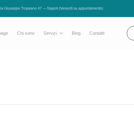
via Giuseppe Tropeano 47 — Napoli (Venerdì su appuntamento)
age
Chi sono
Servizi
Blog
Contatti