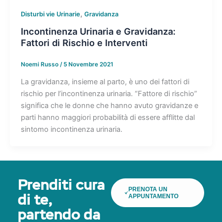
,
Disturbi vie Urinarie
Gravidanza
Incontinenza Urinaria e Gravidanza:
Fattori di Rischio e Interventi
Noemi Russo
/
5 Novembre 2021
La gravidanza, insieme al parto, è uno dei fattori di
rischio per l’incontinenza urinaria. “Fattore di rischio”
significa che le donne che hanno avuto gravidanze e
parti hanno maggiori probabilità di essere afflitte dal
sintomo incontinenza urinaria.
Prenditi cura
PRENOTA UN
APPUNTAMENTO
di te,
partendo da