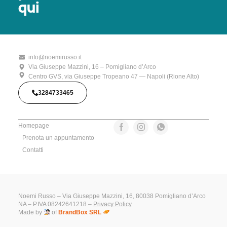
qui
info@noemirusso.it
Via Giuseppe Mazzini, 16 – Pomigliano d’Arco
Centro GVS, via Giuseppe Tropeano 47 — Napoli (Rione Alto)
3284733465
Homepage
Prenota un appuntamento
Contatti
Noemi Russo – Via Giuseppe Mazzini, 16, 80038 Pomigliano d’Arco
NA – P.IVA 08242641218 –
Privacy Policy
Made by
of
BrandBox SRL