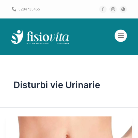
Vai
3284733465
al
contenuto
Disturbi vie Urinarie