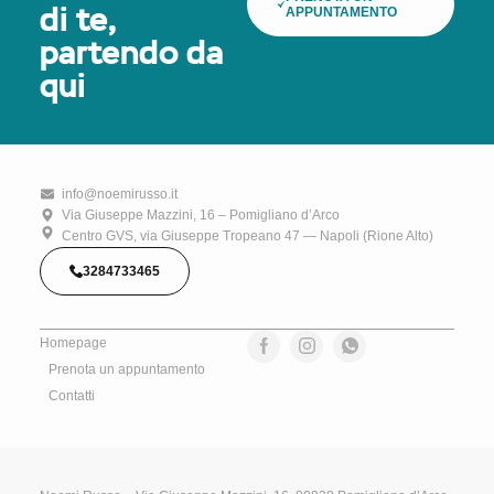
APPUNTAMENTO
di te,
partendo da
qui
info@noemirusso.it
Via Giuseppe Mazzini, 16 – Pomigliano d’Arco
Centro GVS, via Giuseppe Tropeano 47 — Napoli (Rione Alto)
3284733465
Homepage
Prenota un appuntamento
Contatti