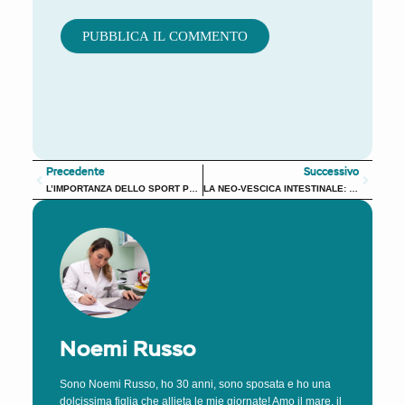
Alternative:
Precedente
Succes
Precedente
Successivo
L’IMPORTANZA DELLO SPORT PER LA SALUTE E IL RUOLO DEL PAVIMENTO PELVICO
LA NEO-VESCICA INTESTINALE: UNA GUIDA PER IL PAZIENTE
Noemi Russo
Sono Noemi Russo, ho 30 anni, sono sposata e ho una
dolcissima figlia che allieta le mie giornate! Amo il mare, il