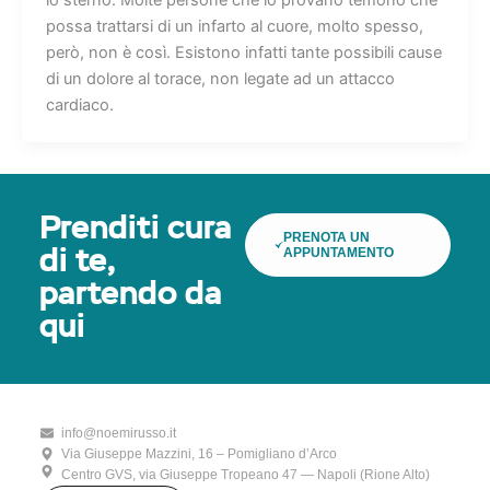
lo sterno. Molte persone che lo provano temono che
possa trattarsi di un infarto al cuore, molto spesso,
però, non è così. Esistono infatti tante possibili cause
di un dolore al torace, non legate ad un attacco
cardiaco.
Prenditi cura
PRENOTA UN
APPUNTAMENTO
di te,
partendo da
qui
info@noemirusso.it
Via Giuseppe Mazzini, 16 – Pomigliano d’Arco
Centro GVS, via Giuseppe Tropeano 47 — Napoli (Rione Alto)