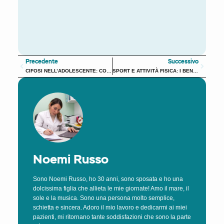
Alternative:
Precedente
Succes
Precedente
Successivo
CIFOSI NELL’ADOLESCENTE: COS’È L’IPERCIFOSI E PERCHÉ PREOCCUPARSI?
SPORT E ATTIVITÀ FISICA: I BENEFICI
Noemi Russo
Sono Noemi Russo, ho 30 anni, sono sposata e ho una
dolcissima figlia che allieta le mie giornate! Amo il mare, il
sole e la musica. Sono una persona molto semplice,
schietta e sincera. Adoro il mio lavoro e dedicarmi ai miei
pazienti, mi ritornano tante soddisfazioni che sono la parte