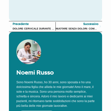
Precedente
Succes
Precedente
Successivo
DOLORE CERVICALE DURANTE LA GRAVIDANZA: CAUSE E RIMEDI EFFICACI
NUOTARE SENZA DOLORI: COME PREVENIRE E CURARE LA SPALLA DEL NUOTATORE
Noemi Russo
Sono Noemi Russo, ho 30 anni, sono sposata e ho una
dolcissima figlia che allieta le mie giornate! Amo il mare, il
sole e la musica. Sono una persona molto semplice,
schietta e sincera. Adoro il mio lavoro e dedicarmi ai miei
pazienti, mi ritornano tante soddisfazioni che sono la parte
più bella delle mie giornate lavorative.